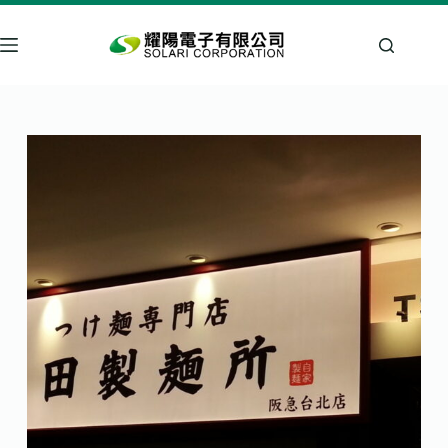
跳
至
主
要
內
容