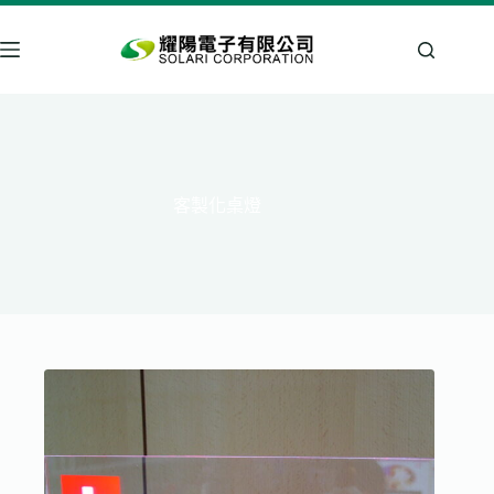
跳
至
主
要
內
容
客製化桌燈