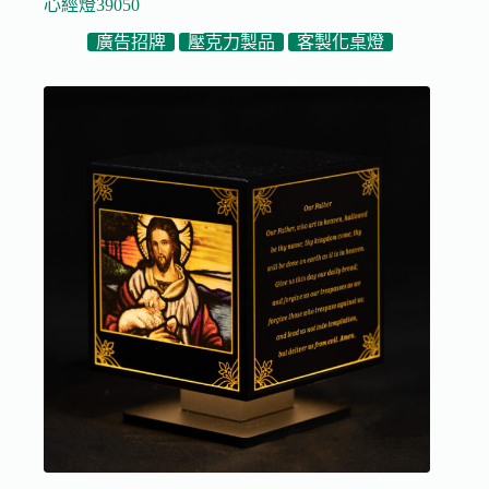
心經燈39050
廣告招牌
壓克力製品
客製化桌燈