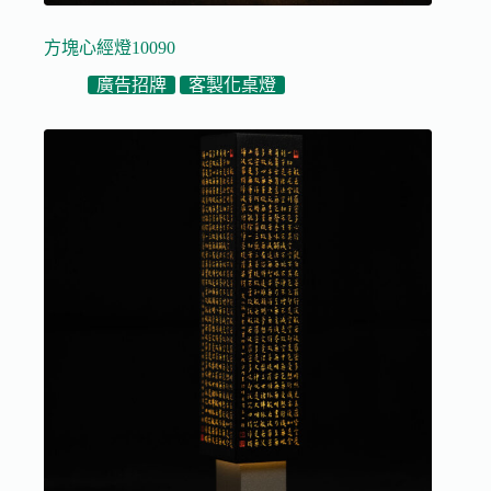
方塊心經燈10090
廣告招牌
客製化桌燈