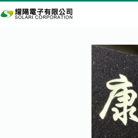
跳
至
主
要
內
容