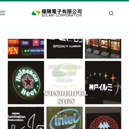
跳
至
主
要
內
容