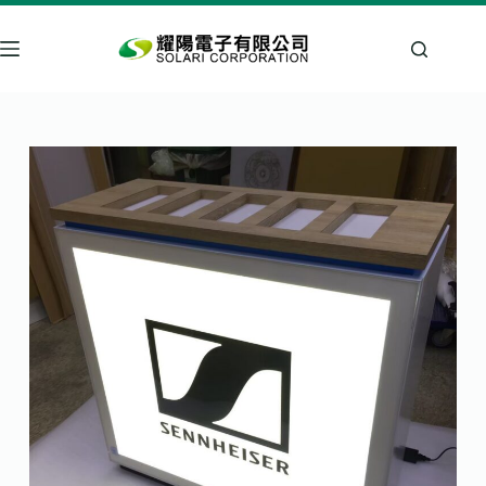
跳
至
主
要
內
容