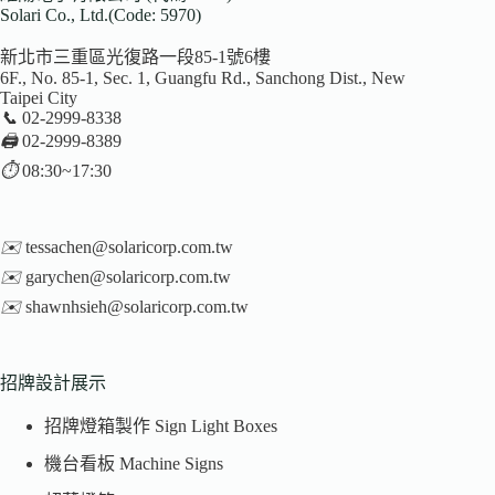
Solari Co., Ltd.(Code: 5970)
新北市三重區光復路一段85-1號6樓
6F., No. 85-1, Sec. 1, Guangfu Rd., Sanchong Dist., New
Taipei City
📞
02-2999-8338
🖨️
02-2999-8389
⏱️
08:30~17:30
✉️
tessachen@solaricorp.com.tw
✉️
garychen@solaricorp.com.tw
✉️
shawnhsieh@solaricorp.com.tw
招牌設計展示
招牌燈箱製作 Sign Light Boxes
機台看板 Machine Signs