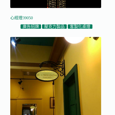
心經燈39050
廣告招牌
壓克力製品
客製化桌燈