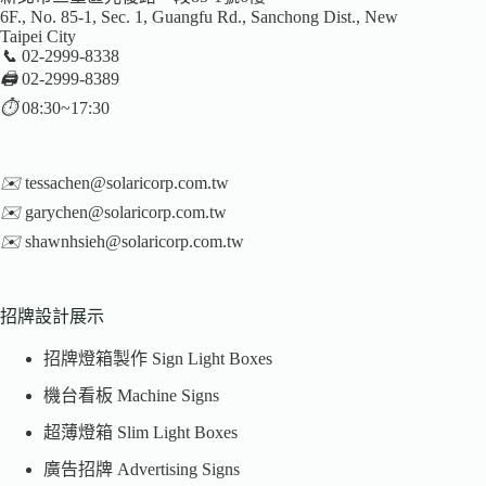
6F., No. 85-1, Sec. 1, Guangfu Rd., Sanchong Dist., New
Taipei City
📞
02-2999-8338
🖨️
02-2999-8389
⏱️
08:30~17:30
✉️
tessachen@solaricorp.com.tw
✉️
garychen@solaricorp.com.tw
✉️
shawnhsieh@solaricorp.com.tw
招牌設計展示
招牌燈箱製作 Sign Light Boxes
機台看板 Machine Signs
超薄燈箱 Slim Light Boxes
廣告招牌 Advertising Signs