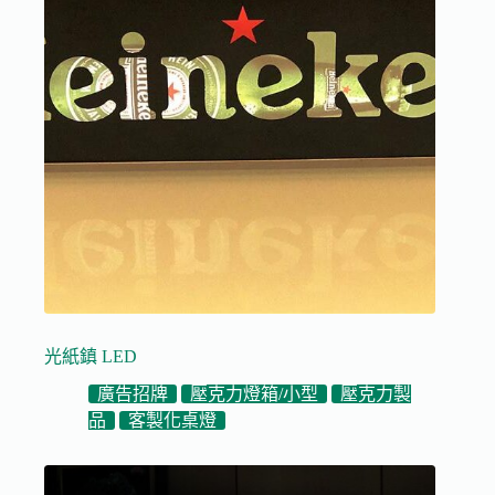
光紙鎮 LED
廣告招牌
壓克力燈箱/小型
壓克力製
品
客製化桌燈