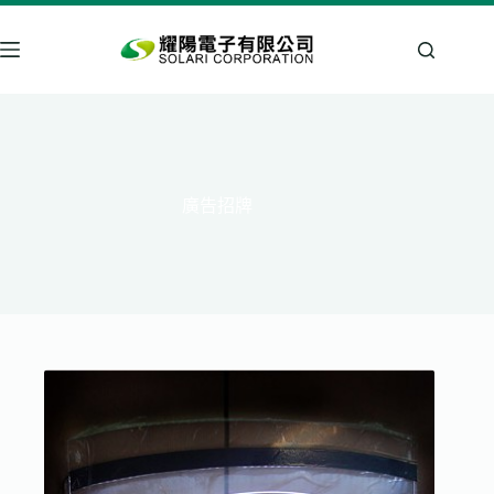
跳
至
主
要
內
容
廣告招牌