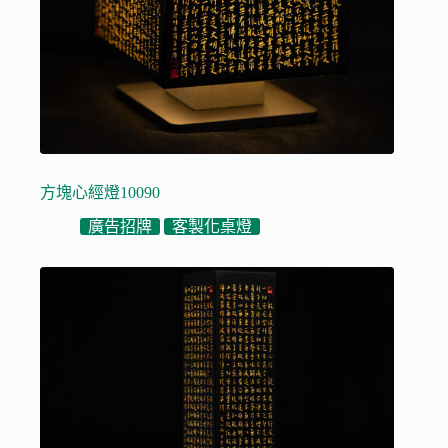
方塊心經燈10090
廣告招牌
客製化桌燈