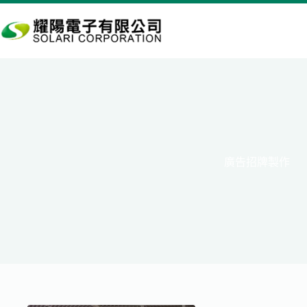
跳
至
主
要
內
容
廣告招牌製作