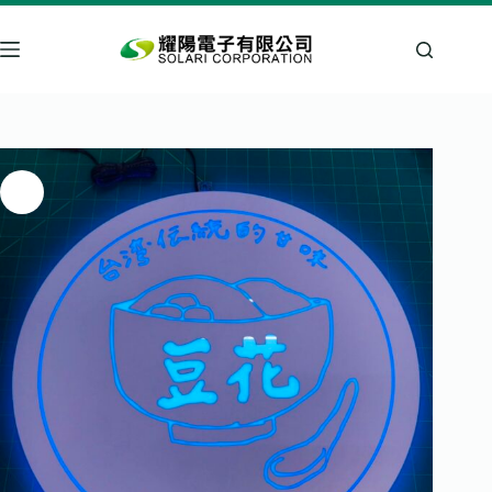
跳
至
主
要
內
容