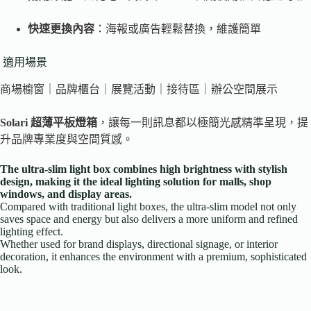
快速更換內容
：海報或廣告輕鬆替換，維護簡單
適用場景
商場櫥窗｜品牌櫃台｜展覽活動｜接待區｜辦公空間展示
Solari 超薄平板燈箱
，讓每一則訊息都以極簡光感精準呈現，提
升品牌專業度與空間質感。
The ultra-slim light box combines high brightness with stylish
design, making it the ideal lighting solution for malls,
shop
windows, and display areas.
Compared with traditional light boxes, the ultra-slim model not only
saves space and energy but also delivers a more uniform and refined
lighting effect.
Whether used for brand displays, directional signage, or interior
decoration, it enhances the environment with a premium, sophisticated
look.