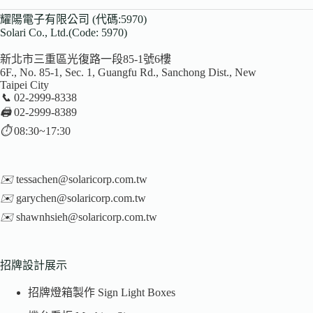
耀陽電子有限公司 (代碼:5970)
Solari Co., Ltd.(Code: 5970)
新北市三重區光復路一段85-1號6樓
6F., No. 85-1, Sec. 1, Guangfu Rd., Sanchong Dist., New
Taipei City
📞
02-2999-8338
🖨️
02-2999-8389
⏱️
08:30~17:30
✉️
tessachen@solaricorp.com.tw
✉️
garychen@solaricorp.com.tw
✉️
shawnhsieh@solaricorp.com.tw
招牌設計展示
招牌燈箱製作 Sign Light Boxes