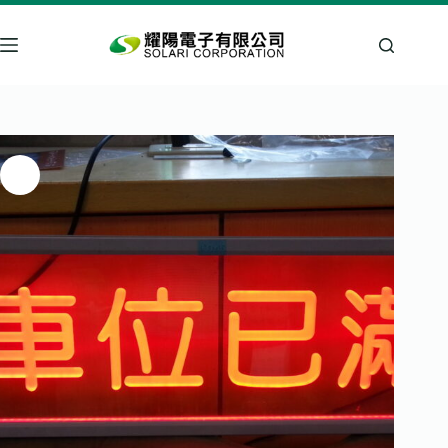
跳
至
主
要
內
容