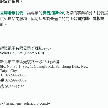
的
公司招牌
。
立即聯繫我們
，讓專業的
廣告招牌公司
為您的事業加分！我們提
供免費諮詢服務，協助您規劃最適合的
門面公司招牌
和
看板設
計
。
耀陽電子有限公司 (代碼:5970)
Solari Co., Ltd.(Code: 5970)
新北市三重區光復路一段85-1號6樓
6F., No. 85-1, Sec. 1, Guangfu Rd., Sanchong Dist., New
Taipei City
📞
02-2999-8338
🖨️
02-2999-8389
⏱️
08:30~17:30
✉️
tessachen@solaricorp.com.tw