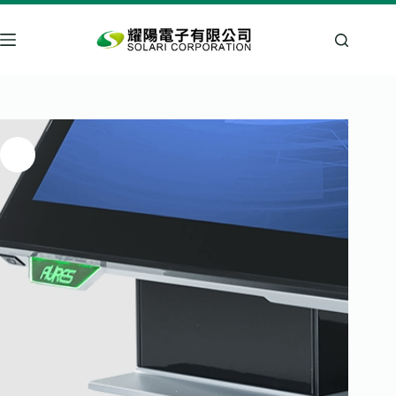
跳
至
主
要
內
容