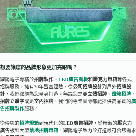
想要讓您的品牌形象更加亮眼嗎？
耀陽電子專精於
招牌製作
、
LED廣告看板
和
壓克力燈箱
等各式
招牌服務，擁有30年豐富經驗，從
公司招牌設計
到
戶外招牌設
計
，我們都能為您量身打造。無論您需要
立體招牌
、
燈箱招牌
、
招牌立體字
或是
室內招牌
，我們的專業團隊都能提供高品質的
廣
告招牌製作
服務。
從傳統的
招牌燈箱
到現代化的
LED廣告招牌
，從精緻的
壓克力
廣告板
到大型
落地招牌燈箱
，耀陽電子致力於打造最符合您需求