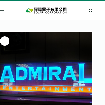
跳
至
主
要
內
容