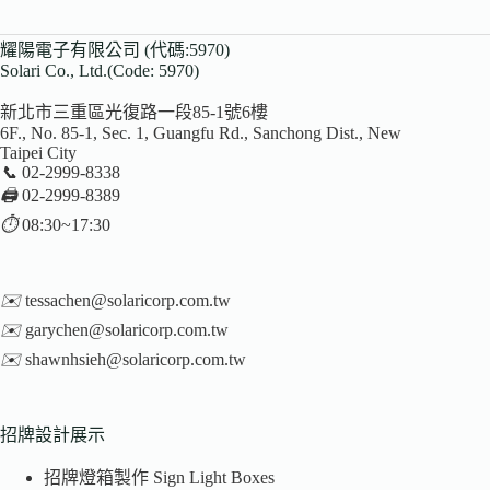
耀陽電子有限公司 (代碼:5970)
Solari Co., Ltd.(Code: 5970)
新北市三重區光復路一段85-1號6樓
6F., No. 85-1, Sec. 1, Guangfu Rd., Sanchong Dist., New
Taipei City
📞
02-2999-8338
🖨️
02-2999-8389
⏱️
08:30~17:30
✉️
tessachen@solaricorp.com.tw
✉️
garychen@solaricorp.com.tw
✉️
shawnhsieh@solaricorp.com.tw
招牌設計展示
招牌燈箱製作 Sign Light Boxes