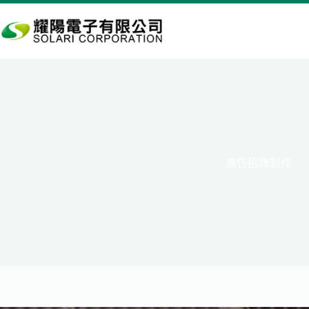
跳
至
主
要
內
容
廣告招牌製作