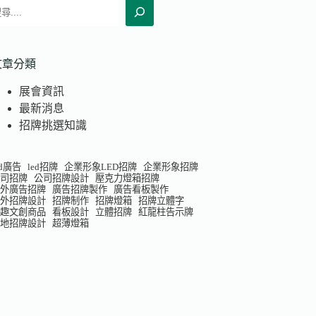
搜
尋
文章分類
展會資訊
最新消息
招牌挑選知識
ed廣告
led招牌
企業形象LED招牌
企業形象招牌
公司招牌
公司招牌設計
壓克力燈箱招牌
室外廣告招牌
廣告招牌製作
廣告看板製作
戶外招牌設計
招牌制作
招牌燈箱
招牌立體字
有趣文創商品
看板設計
立體招牌
紅龍柱告示牌
落地招牌設計
超薄燈箱