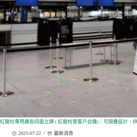
紅龍柱專用廣告四面立牌 ( 紅龍柱需客戶自備)｜可摺疊設計，
2025-07-22
最新消息