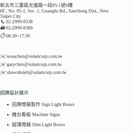
新北市三重區光復路一段85-1號6樓
6F., No. 85-1, Sec. 1, Guangfu Rd., Sanchong Dist., New
Taipei City
📞
02-2999-8338
🖨️
02-2999-8389
⏱️
08:30~17:30
✉️
tessachen@solaricorp.com.tw
✉️
garychen@solaricorp.com.tw
✉️
shawnhsieh@solaricorp.com.tw
招牌設計展示
招牌燈箱製作 Sign Light Boxes
機台看板 Machine Signs
超薄燈箱 Slim Light Boxes