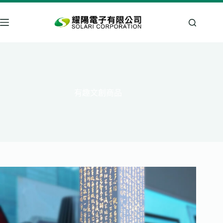
跳
至
主
要
內
容
有趣文創商品