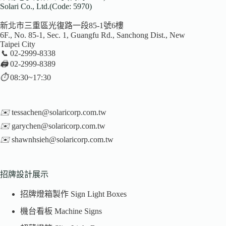
Solari Co., Ltd.(Code: 5970)
新北市三重區光復路一段85-1號6樓
6F., No. 85-1, Sec. 1, Guangfu Rd., Sanchong Dist., New
Taipei City
📞
02-2999-8338
🖨️
02-2999-8389
⏱️
08:30~17:30
✉️
tessachen@solaricorp.com.tw
✉️
garychen@solaricorp.com.tw
✉️
shawnhsieh@solaricorp.com.tw
招牌設計展示
招牌燈箱製作 Sign Light Boxes
機台看板 Machine Signs