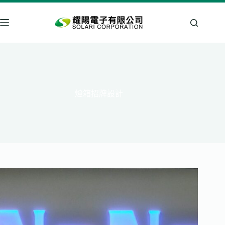
跳
至
主
要
內
容
燈箱招牌設計