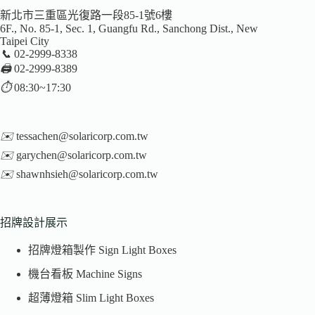
新北市三重區光復路一段85-1號6樓
6F., No. 85-1, Sec. 1, Guangfu Rd., Sanchong Dist., New
Taipei City
📞
02-2999-8338
🖨️
02-2999-8389
⏱️
08:30~17:30
✉️
tessachen@solaricorp.com.tw
✉️
garychen@solaricorp.com.tw
✉️
shawnhsieh@solaricorp.com.tw
招牌設計展示
招牌燈箱製作 Sign Light Boxes
機台看板 Machine Signs
超薄燈箱 Slim Light Boxes