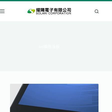
跳
至
主
要
內
容
led廣告看板