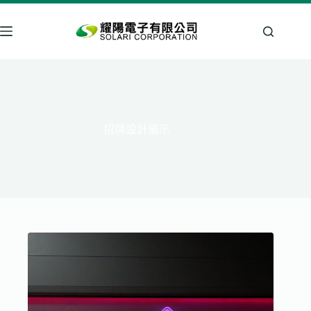
跳
至
主
要
內
容
招牌設計展示