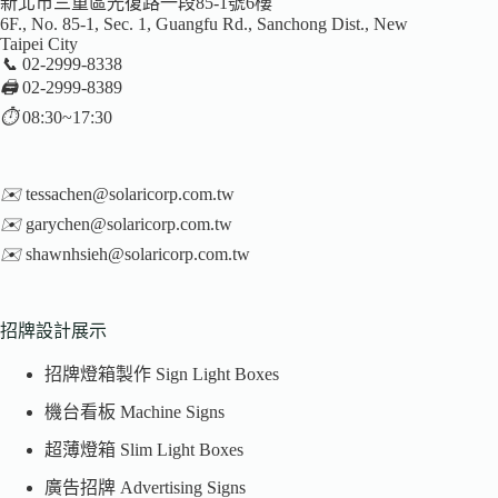
新北市三重區光復路一段85-1號6樓
6F., No. 85-1, Sec. 1, Guangfu Rd., Sanchong Dist., New
Taipei City
📞
02-2999-8338
🖨️
02-2999-8389
⏱️
08:30~17:30
✉️
tessachen@solaricorp.com.tw
✉️
garychen@solaricorp.com.tw
✉️
shawnhsieh@solaricorp.com.tw
招牌設計展示
招牌燈箱製作 Sign Light Boxes
機台看板 Machine Signs
超薄燈箱 Slim Light Boxes
廣告招牌 Advertising Signs