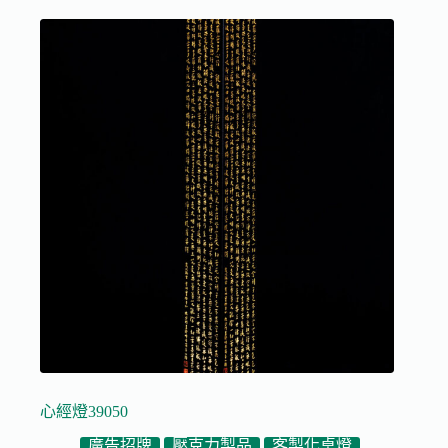
心經燈39050
廣告招牌
壓克力製品
客製化桌燈