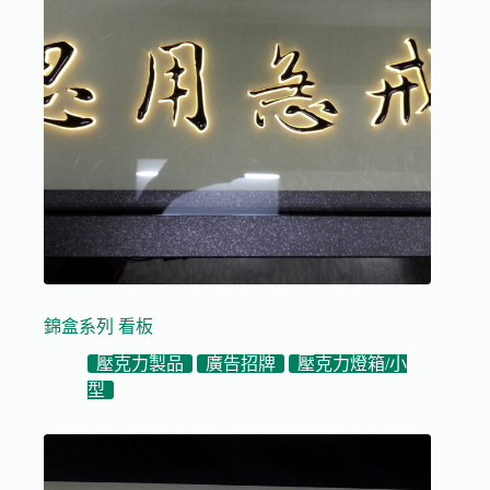
錦盒系列 看板
壓克力製品
廣告招牌
壓克力燈箱/小
型